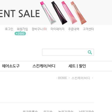
로그인
회원가입
장바구니(
0
)
마이페이지
주문내역
고객센터
헤어소도구
스킨케어/바디
세트ㅣ할인
⋅ HOME
스킨케어/바디
>
>
최근등록순
인기순
높은가격순
낮은가격순