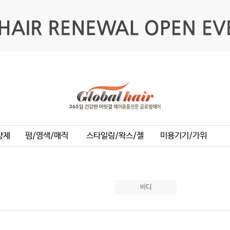
양제
펌/염색/매직
스타일링/왁스/젤
미용기기/가위
바디