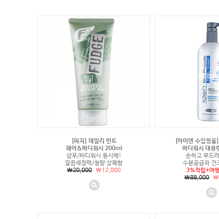
[퍼지] 데일리 민트
[아이덴 수입정품
헤어&바디워시 200ml
바디워시 대용량
샴푸/바디워시 동시에!
순하고 부드러
깔끔세정력/청량 상쾌함
수분공급과 건
\20,000
\12,000
3%적립+여
\88,000
\