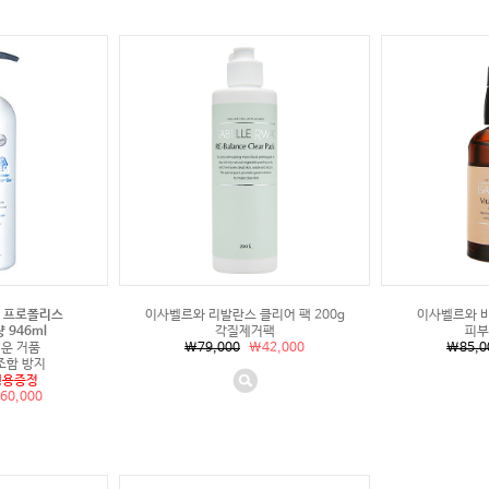
] 프로폴리스
이사벨르와 리발란스 클리어 팩 200g
이사벨르와 비타
 946ml
각질제거팩
피부
운 거품
\79,000
\42,000
\85,0
조함 방지
행용증정
60,000