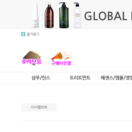
샴푸/린스
트리트먼트
에센스/앰플/영
이사벨르와