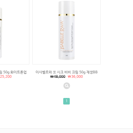
림 50g 화이트톤업
이사벨르와 쏘 시크 비비 크림 50g 재생BB
25,200
\48,000
\36,000
1